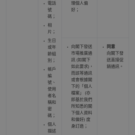
電話
理個人偏
號
好；
碼；
相
片；
生日
向閣下發送
同意
或年
市場推廣通
向閣下發
齡組
訊 (如閣下
送直接促
別；
如此要求)，
銷通訊。
帳戶
而該等通訊
編
或會根據閣
號、
下的「個人
使用
檔案」 (亦
者名
即基於我們
稱和
所知悉的閣
密
下個人資料
碼；
和偏好) 度
個人
身訂造；
描述