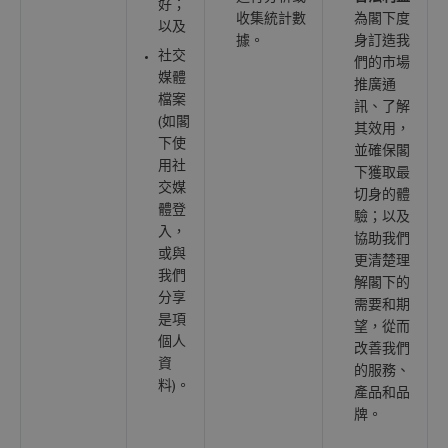
好；
收集統計數
為閣下度
以及
據。
身訂造我
社交
們的市場
媒體
推廣通
檔案
訊、了解
(如閣
其效用，
下使
並確保閣
用社
下獲取最
交媒
切身的體
體登
驗；以及
入，
協助我們
或與
更清楚理
我們
解閣下的
分享
需要和期
是項
望，從而
個人
改善我們
資
的服務、
料)。
產品和品
牌。