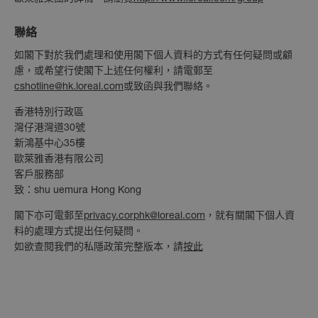
聯絡
如閣下對於我們處理和使用閣下個人資料的方式有任何疑問或顧
慮，或希望行使閣下上述任何權利，請電郵至
cshotline@hk.loreal.com
或致函與我們聯絡。
香港特別行政區
灣仔港灣道30號
新鴻基中心35樓
歐萊雅香港有限公司
客戶服務部
致：shu uemura Hong Kong
閣下亦可電郵至
privacy.corphk@loreal.com
，就有關閣下個人資
料的處理方式提出任何疑問。
如欲查閱我們的私隱政策完整版本，請
按此