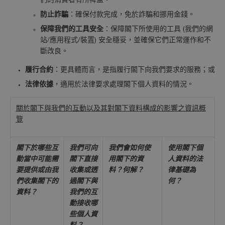
們的消費者有所裨益。
防止詐騙
：確保付款完成，免於詐騙和挪用金錢。
保障我們的工具安全
：保障閣下所使用的工具 (我們的網
站/應用程式/裝置) 安全穩妥，並確保它們正常運作和不
斷改良。
履行合約
：更具體而言，是指履行閣下向我們要求的服務；或
法律依據
，適用於法律要求處理閣下個人資料的情況。
關於閣下與我們的互動以及其對閣下資料構成的影響之資訊概
覽
閣下於哪些互
我們
可向
我們會如何使
使用閣下個
動當中可能需
閣下直接
用
閣下的
資
人資料的法
要提供或由我
收集或透
料？何解？
律基礎為
們收集閣下的
過閣下與
何？
資料？
我們的互
動接收哪
些個人資