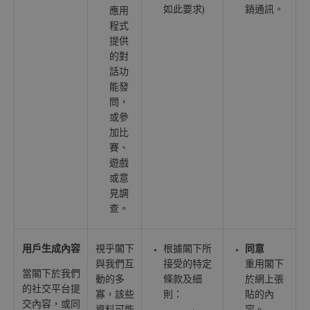
如此要求)
銷通訊。
應用
程式
提供
的對
話功
能發
問，
或參
加比
賽、
遊戲
或意
見調
查。
用戶生成內容
視乎閣下
根據閣下所
同意
與我們互
接受的特定
重用閣下
當閣下於我們
動的多
條款及細
於網上張
的社交平台提
寡，該些
則：
貼的內
交內容，或同