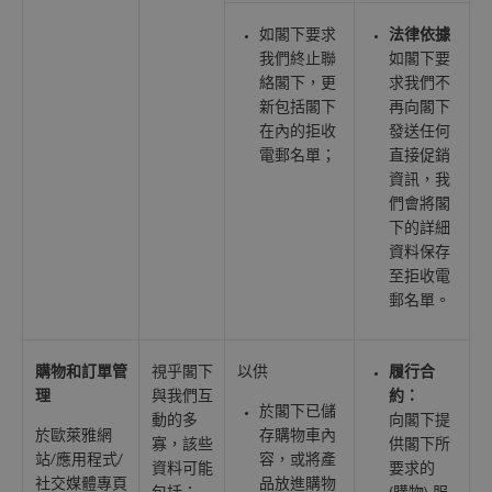
如閣下要求
法律依據
我們終止聯
如閣下要
絡閣下，更
求我們不
新包括閣下
再向閣下
在內的拒收
發送任何
電郵名單；
直接促銷
資訊，我
們會將閣
下的詳細
資料保存
至拒收電
郵名單。
購物和訂單管
視乎閣下
以供
履行合
理
與我們互
約：
於閣下已儲
動的多
向閣下提
於歐萊雅網
存購物車內
寡，該些
供閣下所
站/應用程式/
容，或將產
資料可能
要求的
社交媒體專頁
品放進購物