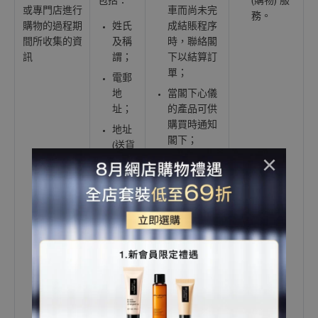
包括：
(購物) 服
或專門店進行
車而尚未完
務。
購物的過程期
姓氏
成結賬程序
間所收集的資
及稱
時，聯絡閣
訊
謂；
下以結算訂
單；
電郵
地
當閣下心儀
址；
的產品可供
購買時通知
地址
閣下；
(送貨
×
和開
處理和跟進
立發
閣下的訂
票)；
單，包括將
產品付運至
電話
閣下指示的
號
地址；
碼；
管理閣下訂
個人
單的付款狀
描述
態。請注
或偏
意，付款資
好；