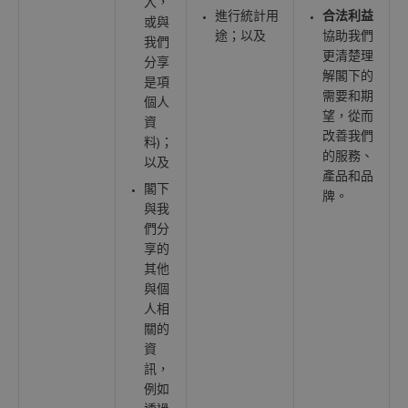
入，
進行統計用
合法利益
或與
途；以及
協助我們
我們
更清楚理
分享
解閣下的
是項
需要和期
個人
望，從而
資
改善我們
料)；
的服務、
以及
產品和品
閣下
牌。
與我
們分
享的
其他
與個
人相
關的
資
訊，
例如