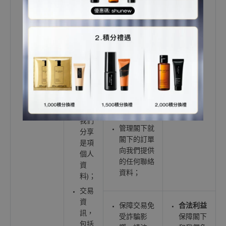
訊 (信用卡
社交
號
媒體
碼/Paypal、
檔案
支付寶或微
(如閣
信支付資訊/
下使
銀行賬戶詳
用社
情) 並非由
交媒
我們收集，
體登
而是由支付
入，
服務提供者
或與
直接收集；
我們
管理閣下就
分享
閣下的訂單
是項
向我們提供
個人
的任何聯絡
資
資料；
料)；
交易
資
保障交易免
合法利益
訊，
受詐騙影
保障閣下
包括