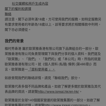
社交媒體和用戶生成內容
閣下的權利和選擇
聯絡
請注意，閣下必須年滿18歲，方可使用我們的服務。如特定服務另
有要求使用者的年齡為18歲以上，該等要求將於相關條款中列明，
閣下亦必須遵從。
我們的背景
植村秀香港 屬於歐萊雅香港有限公司旗下品牌組合的一部分。歐
萊雅香港有限公司負責管理閣下與我們分享的個人資料。我們提及
「歐萊雅」、「我們」、「我們的」或「本公司」時，所指的就是
歐萊雅香港有限公司。就《個人資料 (私隱) 條例 (第486章)》而
言，歐萊雅是一
「資料使用者 」。
如欲查閱我們的聯絡詳情，請見「聯絡我們」部分。
歐萊雅代表多個不同品牌和產品。如欲了解更多關於歐萊雅及其代
表品牌的資訊，請瀏覽
http://www.loreal.hk/en-hk/
。
歐萊雅是於全球140個國家營運的歐萊雅集團的一部分。如欲了解
歐萊雅集團的詳情，請瀏覽
http://www.loreal.com/group
。