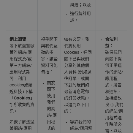
糾紛；以及
進行統計用
途。
網上瀏覽
視乎閣下
如有必要，我
合法利
閣下於瀏覽歐
與我們互
們將利用
益：
萊雅網站/應
動的多
Cookies，連同
確保我們
用程式及/或
寡，該些
閣下已與我們
向閣下提
第三方網站/
資料可能
分享的其他個
供正常運
應用程式期
包括：
人資料 (例如過
作的網站/
間，利用
往訂單，或閣
應用程
關於
cookies或類
下對於我們的
式、廣告
閣下
近科技 (下稱
最新消息電郵
和通訊，
使用
「
Cookies
」
的訂閱狀態)，
並持續改
我們
*
) 所收集的資
以達到以下目
良 (i) 我們
的網
訊。
的：
的網站/應
站/應
用程式運
如欲了解透過
用程
容許我們的
作時所必
某網站/應用
式的
網站/應用程
需，以及