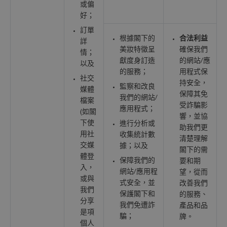
或偏
好；
訂單
根據閣下的
合法利益
詳
美妝特徵呈
確保我們
情；
獻度身訂造
的網站/應
以及
的服務；
用程式保
社交
持安全，
監察和改良
媒體
保障其免
我們的網站/
檔案
受詐騙影
應用程式；
(如閣
響，並協
下使
進行分析或
助我們更
用社
收集統計數
清楚理解
交媒
據；以及
閣下的需
體登
保障我們的
要和期
入，
網站/應用程
望，從而
或與
式安全，並
改善我們
我們
保護閣下和
的服務、
分享
我們免遭詐
產品和品
是項
騙；
牌。
個人