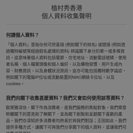
植村秀香港
個人資料收集聲明
何謂個人資料？
「個人資料」意指任何可供直接 (例如閣下的姓名) 或間接 (例如透
過獨特編號等經過假名處理的資料) 辨識閣下身分的單一或多條資
訊。這意味著個人資料包括電郵、住宅地址、流動電話號碼、使用
者名稱、個人檔案頭像和個人偏好，以及購物習慣、用戶生成內
容、財務資訊，以及身體狀況資訊。這亦可能包括獨特數字識認，
例如閣下的電腦IP位址或流動裝置的MAC網絡卡位址，以及
cookies。
我們向閣下收集甚麼資料？我們又會如何使用該等資料？
歐萊雅深信，閣下作為消費者，是我們服務的焦點對象。我們樂意
聆聽閣下的意見和了解閣下，並為閣下創製和呈獻閣下喜歡的產
品。我們亦深知許多消費者均熱衷於與我們對話；正因如此，我們
提供多種方式，讓閣下可與我們分享閣下的個人資料，並讓我們可