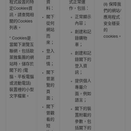
程式設置的特
資
式正常運
(ii) 保障我
定Cookies資
料：
作，包括：
們的網站/
訊，請查閱相
閣下
正常顯示
應用程式
關的Cookies
從何
內容；
安全穩妥
列表。
網站
的
創建和記
而
cookies。
* Cookies是
錄購物
來；
當閣下瀏覽互
車；
聯網，包括歐
登入
創建和記
萊雅集團的網
詳
錄閣下的
站時，儲存於
情；
登入資
閣下的 (電
閣下
訊；
腦、平板電腦
曾瀏
提供個人
或流動電話)
覽的
專屬介
裝置裡的小型
頁
面，例如
文字檔案。
面；
語言；
閣下
閣下的裝
曾觀
置附載的
看的
參數，包
短
括閣下的