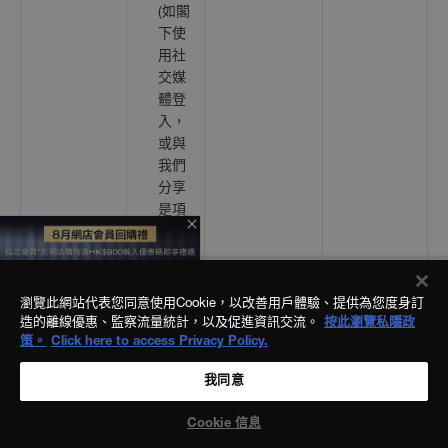
(如閣
下使
用社
交媒
體登
入，
或與
我們
分享
是項
close
個人
資
料)；
以及
瀏覽此網站代表您同意使用Cookie，以改善用戶體驗、提供為您度身訂
造的離線優惠、監察流量統計，以及促進資訊交流。
按此瀏覽私隱政
閣下
策。
Click here to access Privacy Policy.
與我
們分
進行統計用
合法利益
我同意
享的
途。
協助我們
其他
更清楚理
Cookie 信息
歡迎在 11:00am - 8:00pm 查詢有關產品及優惠詳情
與個
解閣下的