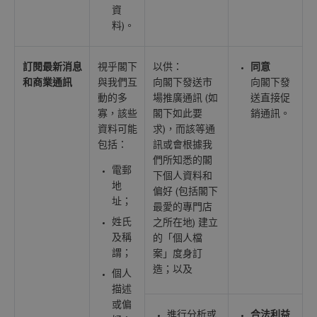
資
料)。
訂閱最新消息
視乎閣下
以供：
同意
和商業通訊
與我們互
向閣下發送市
向閣下發
動的多
場推廣通訊 (如
送直接促
寡，該些
閣下如此要
銷通訊。
資料可能
求)，而該等通
包括：
訊或會根據我
們所知悉的閣
電郵
下個人資料和
地
偏好 (包括閣下
址；
最愛的專門店
姓氏
之所在地) 建立
及稱
的「個人檔
謂；
案」度身訂
造；以及
個人
描述
或偏
進行分析或
合法利益