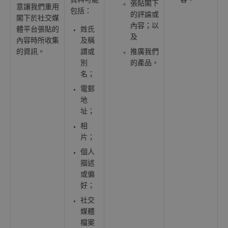
資料可能
容。
張貼閣下
意讓我們重用
包括：
的評論或
閣下於社交媒
內容；以
體平台張貼的
姓氏
及
內容時所收集
及稱
的資訊。
謂或
推廣我們
別
的產品。
名；
電郵
地
址；
相
片；
個人
描述
或偏
好；
社交
媒體
檔案