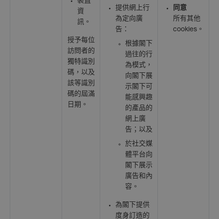
裝置
提供網上行
同意
資
為定向廣
所有其他
訊。
告：
cookies。
授予每位
根據閣下
訪問者的
過往的行
獨特識別
為模式，
碼，以及
向閣下展
該等識別
示閣下可
碼的屆滿
能感興趣
日期。
的產品的
網上廣
告；以及
於社交媒
體平台向
閣下展示
廣告和內
容。
為閣下提供
度身訂造的