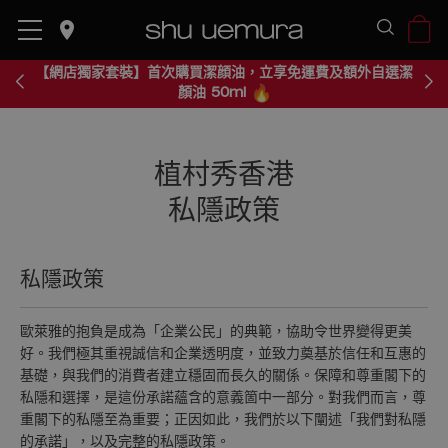
place
place
【網店獨家套裝】首次購買潔顔油，立享免運費及額外自選潔
顏油 50ml
植村秀香港
私隱政策
私隱政策
歐萊雅的抱負是成為「企業公民」的典範，協助令世界變得更美
好。我們極其重視誠信和企業透明度，並致力奠基於信任和互惠的
基礎，與我們的消費者建立穩固而長久的關係。保障和尊重閣下的
私隱和選擇，是這份承諾蘊含的意義箇中一部分。對我們而言，尊
重閣下的私隱至為重要；正因如此，我們於以下闡述「我們對私隱
的承諾」，以及完整的私隱政策。