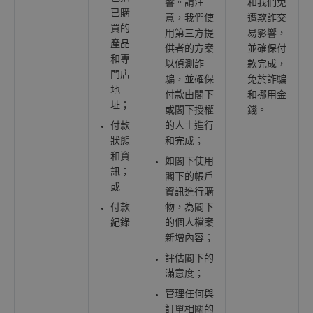
響。請注
和我們免
已購
意，我們使
遭欺詐交
買的
用第三方提
易影響，
產品
供者的方案
並確保付
和專
以偵測詐
款完成，
門店
騙，並確保
免於詐騙
地
付款由閣下
和挪用金
址；
或閣下授權
錢。
付款
的人士進行
狀態
和完成；
和資
如閣下使用
訊；
閣下的帳戶
或
資訊進行購
付款
物，為閣下
紀錄
的個人檔案
新增內容；
評估閣下的
滿意度；
管理任何與
訂單相關的