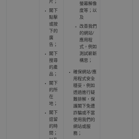
片；
螢幕解像
閣下
度等；以
點擊
及
或按
改善我們
下的
的網站/
廣
應用程
告；
式，例如
閣下
測試嶄新
搜尋
構思；
的產
確保網站/應
品；
用程式安全
閣下
穩妥，例如
的所
透過進行疑
在
難排解，保
地；
護閣下免遭
閣下
詐騙或不當
逗留
使用我們的
的時
網站或服
間；
務；