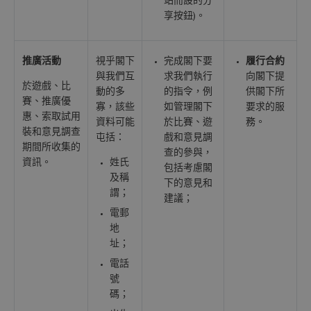
站而設的分
享按鈕)。
推廣活動
視乎閣下
完成閣下要
履行合約
與我們互
求我們執行
向閣下提
於遊戲、比
動的多
的指令，例
供閣下所
賽、推廣優
寡，該些
如管理閣下
要求的服
惠、索取試用
資料可能
於比賽、遊
務。
裝和意見調查
屯括：
戲和意見調
期間所收集的
查的參與，
資訊。
姓氏
包括考慮閣
及稱
下的意見和
謂；
建議；
電郵
地
址；
電話
號
碼；