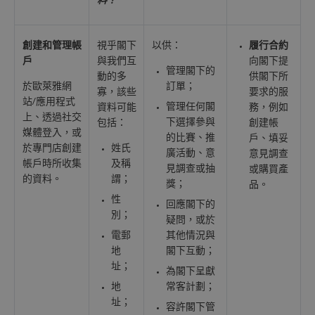
料？
創建和管理帳
視乎閣下
以供：
履行合約
戶
與我們互
向閣下提
管理閣下的
動的多
供閣下所
於歐萊雅網
訂單；
寡，該些
要求的服
站/應用程式
管理任何閣
資料可能
務，例如
上、透過社交
下選擇參與
包括：
創建帳
媒體登入，或
的比賽、推
戶、填妥
於專門店創建
姓氏
廣活動、意
意見調查
帳戶時所收集
及稱
見調查或抽
或購買產
的資料。
謂；
獎；
品。
性
回應閣下的
別；
疑問，或於
電郵
其他情況與
地
閣下互動；
址；
為閣下呈獻
地
常客計劃；
址；
容許閣下管