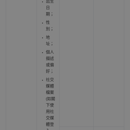
出生
日
期；
性
別；
地
址；
個人
描述
或偏
好；
社交
媒體
檔案
(如閣
下使
用社
交媒
體登