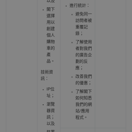
以及
進行統計：
閣下
避免同一
選擇
訪問者被
用以
重覆記
創建
錄；
個人
購物
了解使用
車的
者對我們
產
的廣告企
品。
劃的反
應；
技術資
改善我們
訊：
的優惠；
IP位
了解閣下
址；
如何知悉
瀏覽
我們的網
器資
站/應用
訊；
程式。
以及