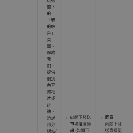
透過
閣下
的
「我
的帳
戶」
頁
面、
聯絡
我
們、
提供
個別
內容
如相
片或
評
論、
向閣下發送
同意
透過
市場推廣通
向閣下發
部分
訊 (如閣下
送直接促
網站/