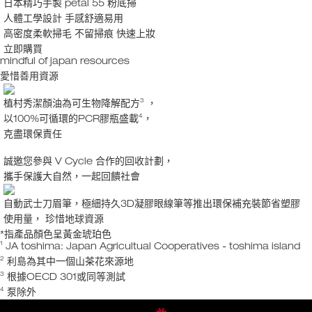
日本精巧手製 petal 55 粉底掃
人體工學設計 手感舒適易用
高密度柔軟掃毛 不留掃痕 快速上妝
立即購買
mindful of japan resources
愛惜善用資源
3
植村秀潔顏油為可生物降解配方
，
4
以100%可循環的PCR膠瓶盛載
，
克盡環保責任
誠邀您參與 V Cycle 合作的回收計劃，
攜手保護大自然，一起回饋社會
自動武士刀眉筆，極細持久3D凝膠眼線筆等推出環保補充裝節省塑膠
使用量， 珍惜地球資源
*指產品顏色呈黃金琥珀色
1
JA toshima: Japan Agricultual Cooperatives - toshima island
2
利島為其中一個山茶花來源地
3
根據OECD 301或同等測試
4
泵除外