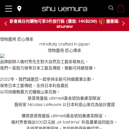
place
place
新會員任何購物可享3件旅行裝 (價值: HK$236)
優惠碼:
shunew
惜物盡用 匠心傳承
mindfully crafted in japan
惜物盡用 匠心傳承
品牌創辦人植村秀先生對大自然及工藝崇敬無比，
我們一直致力保育日本工藝及傳統，推動可持續發展。
2022年，我們誠邀您一起參與全新可持續農業企劃，
保育日本工藝傳統，支持日本利島農民
以可持續務農方式種植山茶花樹。
*
慈善限量版 ultime8黃金琥珀養膚潔顏油
藝術家 Nicolas Lefeuvre 以日本利島山茶花為設計靈感
*
購買慈善限量版 ultime8黃金琥珀養膚潔顏油
，
1
植村秀會捐出500日元給 JA toshima
利島農業協同組合，