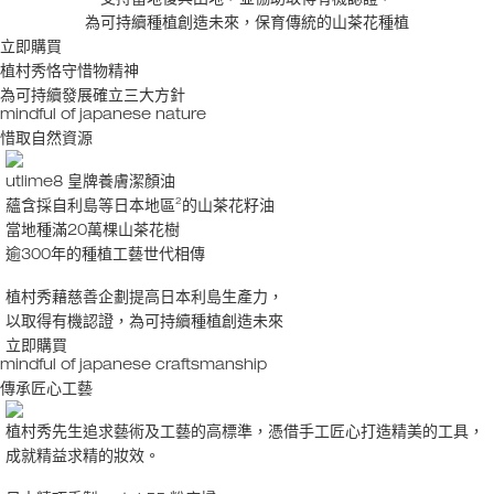
支持當地復興田地，並協助取得有機認證，
為可持續種植創造未來，保育傳統的山茶花種植
立即購買
植村秀恪守惜物精神
為可持續發展確立三大方針
mindful of japanese nature
惜取自然資源
utlime8 皇牌養膚潔顏油
2
蘊含採自利島等日本地區
的山茶花籽油
當地種滿20萬棵山茶花樹
逾300年的種植工藝世代相傳
植村秀藉慈善企劃提高日本利島生產力，
以取得有機認證，為可持續種植創造未來
立即購買
mindful of japanese craftsmanship
傳承匠心工藝
植村秀先生追求藝術及工藝的高標準，憑借手工匠心打造精美的工具，
成就精益求精的妝效。